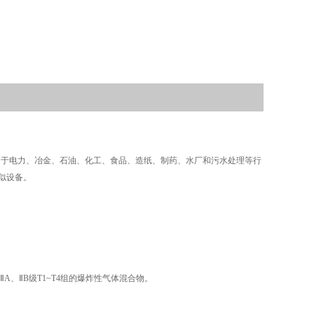
用于电力、冶金、石油、化工、食品、造纸、制药、水厂和污水处理等行
似设备。
ⅡA、ⅡB级T1~T4组的爆炸性气体混合物。