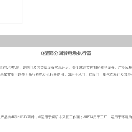
Q型部分回转电动执行器
简称Q型电装，是阀门及其类似设备实现开启、关闭或调节控制的驱动设备。广泛应
如果加支架可以作为角行程电动执行器使用，如用于风门，挡板门，烟气挡板门及其类
型产品有
d
Ⅰ和dⅡBT4两种，dⅠ适用于煤矿非采掘工作面；dⅡBT4用于工厂，适用于环境为