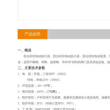
产品说明
一、概述
部分回转电动执行器，部分回转电动执行器，部分回转电动装置，
业，适用于蝶阀、球阀、旋塞阀、等作90°回转的阀门及其类似设备。
二、主要技术参数
1、
电
源：常规，三相
380V（50HZ）
特殊，单相220V（50HZ）
2、
环境温度：
-20~+60
℃ 。
3、
相对湿度：
≤
95%
（
25
℃时）。
4、防护类型：户外型用于无易燃、易爆和无腐蚀性介质的场所。隔爆
5、
防护等级：
IP55
（特殊订货
IP65
、
IP67
）。
6、
工
作
制：短时
10
分钟 （特殊订货
30
分钟）。