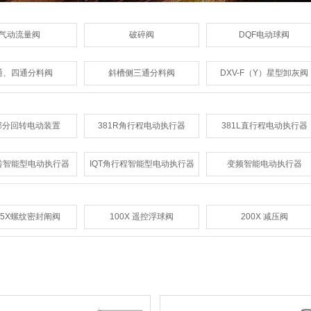
气动流量阀
破碎阀
DQF电动球阀
通、四通分料阀
斜槽侧三通分料阀
DXV-F（Y）星型卸灰阀
部分回转电动装置
381R角行程电动执行器
381L直行程电动执行器
回转智能型电动执行器
IQT角行程智能型电动执行器
变频智能电动执行器
15X螺纹密封阐阀
100X 遥控浮球阀
200X 减压阀