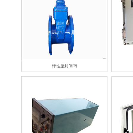
弹性座封闸阀