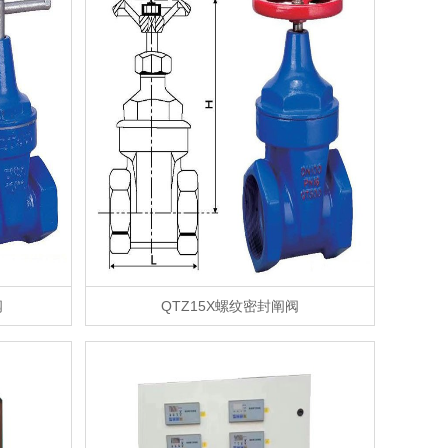
阀
QTZ15X螺纹密封阐阀