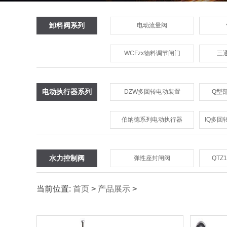
卸料阀系列
电动流量阀
WCFzx物料调节闸门
三
电动执行器系列
DZW多回转电动装置
Q型
伯纳德系列电动执行器
IQ多
水力控制阀
弹性座封闸阀
QTZ
当前位置:
首页
>
产品展示
>