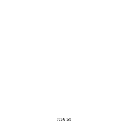
共
1
页
1
条