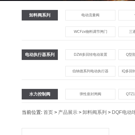
卸料阀系列
电动流量阀
WCFzx物料调节闸门
三
电动执行器系列
DZW多回转电动装置
Q型
伯纳德系列电动执行器
IQ多
水力控制阀
弹性座封闸阀
QTZ
当前位置:
首页
>
产品展示
>
卸料阀系列
>
DQF电动