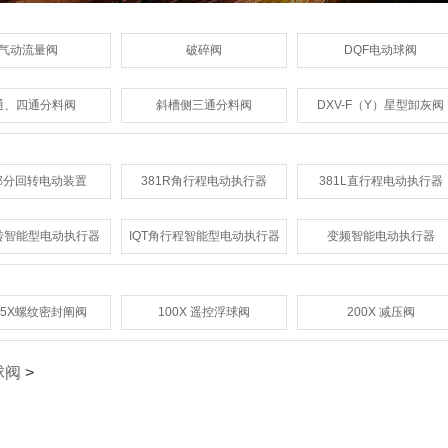
气动流量阀
破碎阀
DQF电动球阀
通、四通分料阀
斜槽侧三通分料阀
DXV-F（Y）星型卸灰阀
部分回转电动装置
381R角行程电动执行器
381L直行程电动执行器
回转智能型电动执行器
IQT角行程智能型电动执行器
变频智能电动执行器
15X螺纹密封阐阀
100X 遥控浮球阀
200X 减压阀
球阀
>