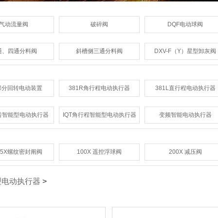
气动流量阀
破碎阀
DQF电动球阀
通、四通分料阀
斜槽侧三通分料阀
DXV-F（Y）星型卸灰阀
部分回转电动装置
381R角行程电动执行器
381L直行程电动执行器
回转智能型电动执行器
IQT角行程智能型电动执行器
变频智能电动执行器
15X螺纹密封阐阀
100X 遥控浮球阀
200X 减压阀
型电动执行器
>