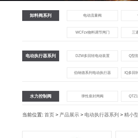
卸料阀系列
电动流量阀
WCFzx物料调节闸门
三
电动执行器系列
DZW多回转电动装置
Q型
伯纳德系列电动执行器
IQ多
水力控制阀
弹性座封闸阀
QTZ
当前位置:
首页
>
产品展示
>
电动执行器系列
>
精小