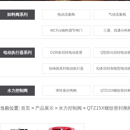
卸料阀系列
电动流量阀
气动流量阀
WCFzx物料调节闸门
三通、四通分料
电动执行器系列
DZW多回转电动装置
Q型部分回转电动
伯纳德系列电动执行器
IQ多回转智能型电动
水力控制阀
弹性座封闸阀
QTZ15X螺纹密封
当前位置:
首页
>
产品展示
>
水力控制阀
>
QTZ15X螺纹密封阐