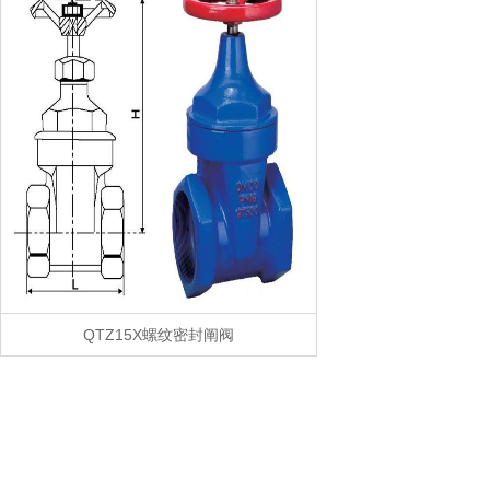
QTZ15X螺纹密封阐阀