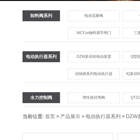
卸料阀系列
电动流量阀
WCFzx物料调节闸门
三
电动执行器系列
DZW多回转电动装置
Q型
伯纳德系列电动执行器
IQ多
水力控制阀
弹性座封闸阀
QTZ
当前位置:
首页
>
产品展示
>
电动执行器系列
>
DZW