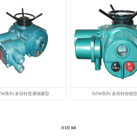
ZW系列-多回转普通隔爆型
DZW系列-多回转智能
共
1
页
4
条