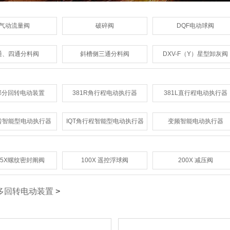
气动流量阀
破碎阀
DQF电动球阀
通、四通分料阀
斜槽侧三通分料阀
DXV-F（Y）星型卸灰阀
部分回转电动装置
381R角行程电动执行器
381L直行程电动执行器
回转智能型电动执行器
IQT角行程智能型电动执行器
变频智能电动执行器
15X螺纹密封阐阀
100X 遥控浮球阀
200X 减压阀
多回转电动装置
>