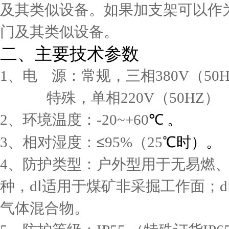
及其类似设备。如果加支架可以作
门及其类似设备。
二、主要技术参数
1、
电
源：常规，三相
380V（50
特殊，单相220V（50HZ）
2、
环境温度：
-20~+60
℃ 。
≤
3、
相对湿度：
95%
（
25
℃时）。
4、防护类型：户外型用于无易燃
种，dⅠ适用于煤矿非采掘工作面；dⅡ
气体混合物。